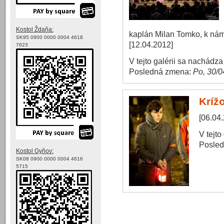
Kostol Ždaňa:
kaplán Milan Tomko, k nám 
SK95 0900 0000 0004 4618
[12.04.2012]
7623
V tejto galérii sa nachádz
Posledná zmena:
Po, 30/0
Kríž
[06.04
V tejto
Posle
Kostol Gyňov:
SK08 0900 0000 0004 4616
5715