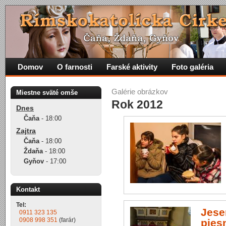
Domov
O farnosti
Farské aktivity
Foto galéria
Galérie obrázkov
Miestne sväté omše
Rok 2012
Dnes
Čaňa
-
18:00
Zajtra
Čaňa
-
18:00
Ždaňa
-
18:00
Gyňov
-
17:00
Kontakt
Tel:
Jese
0911 323 135
0908 998 351
(farár)
pies