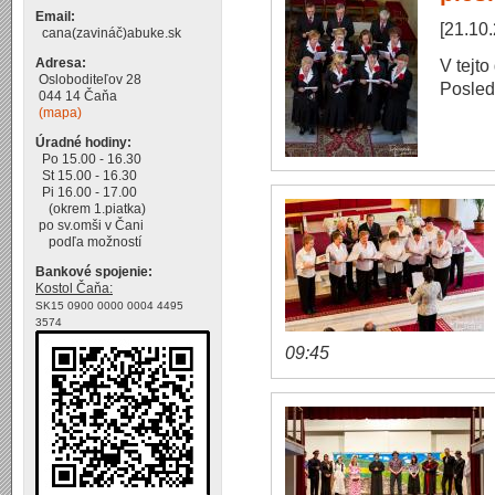
Email:
[21.10
cana(zavináč)abuke.sk
Adresa:
V tejto
Osloboditeľov 28
Posle
044 14 Čaňa
(mapa)
Úradné hodiny:
Po 15.00 - 16.30
St 15.00 - 16.30
Pi 16.00 - 17.00
(okrem 1.piatka)
po sv.omši v Čani
podľa možností
Bankové spojenie:
Kostol Čaňa:
SK15 0900 0000 0004 4495
3574
09:45