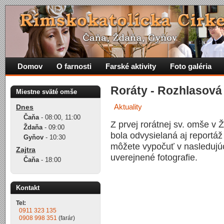
Domov
O farnosti
Farské aktivity
Foto galéria
Roráty - Rozhlasová
Miestne sväté omše
Aktuality
Dnes
Čaňa
-
08:00
,
11:00
Z prvej rorátnej sv. omše v 
Ždaňa
-
09:00
bola odvysielaná aj reportáž
Gyňov
-
10:30
môžete vypočuť v nasledujúc
Zajtra
uverejnené fotografie.
Čaňa
-
18:00
Kontakt
Tel:
0911 323 135
0908 998 351
(farár)