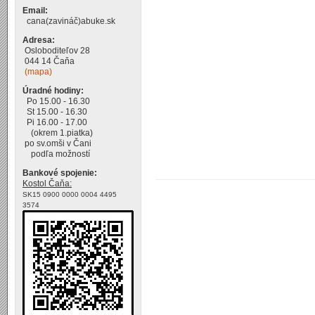
Email:
cana(zavináč)abuke.sk
Adresa:
Osloboditeľov 28
044 14 Čaňa
(mapa)
Úradné hodiny:
Po 15.00 - 16.30
St 15.00 - 16.30
Pi 16.00 - 17.00
(okrem 1.piatka)
po sv.omši v Čani
podľa možností
Bankové spojenie:
Kostol Čaňa:
SK15 0900 0000 0004 4495
3574