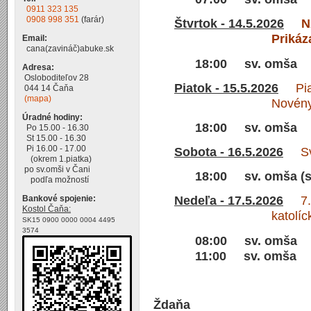
0911 323 135
0908 998 351
(farár)
Štvrtok - 14.5.2026
N
Prikáz
Email:
cana(zavináč)abuke.sk
18:00 sv. omša
Adresa:
Osloboditeľov 28
Piatok - 15.5.2026
Piato
044 14 Čaňa
(mapa)
Novény
Úradné hodiny:
18:00 sv. omša
Po 15.00 - 16.30
St 15.00 - 16.30
Pi 16.00 - 17.00
Sobota - 16.5.2026
Sv.
(okrem 1.piatka)
po sv.omši v Čani
18:00 sv. omša (s
podľa možností
Bankové spojenie:
Nedeľa - 17.5.2026
7. V
Kostol Čaňa:
katolí
SK15 0900 0000 0004 4495
3574
08:00 sv. omša
11:00 sv. omša
Ždaňa