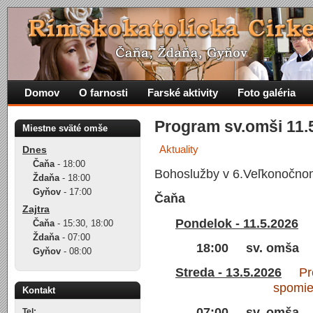
Domov
O farnosti
Farské aktivity
Foto galéria
Program sv.omši 11.5
Miestne sväté omše
Aktuality
Dnes
Čaňa
-
18:00
Bohoslužby v 6.Veľkonočnom
Ždaňa
-
18:00
Gyňov
-
17:00
Čaňa
Zajtra
Pondelok - 11.5.2026
Čaňa
-
15:30
,
18:00
Ždaňa
-
07:00
18:00 sv. omša
Gyňov
-
08:00
Streda - 13.5.2026
Preb
spomi
Kontakt
07:00 sv. omša
Tel: