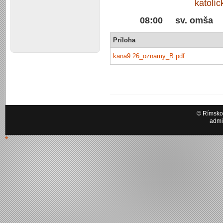
katolí
08:00 sv. omša
Príloha
kana9.26_oznamy_B.pdf
© Rímskok
admi
*