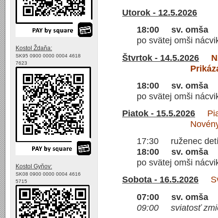
Utorok - 12.5.2026
18:00 sv. omša
po svätej omši nácvi
Kostol Ždaňa:
Štvrtok - 14.5.2026
N
SK95 0900 0000 0004 4618
7623
Prikáz
18:00 sv. omša
po svätej omši nácvi
Piatok - 15.5.2026
Piato
Novény
17:30 ruženec det
18:00 sv. omša
po svätej omši nácvi
Kostol Gyňov:
SK08 0900 0000 0004 4616
Sobota - 16.5.2026
Sv.
5715
07:00 sv. omša
09:00 sviatosť zmie