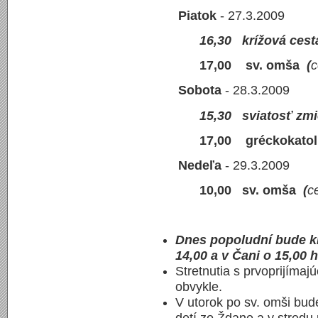
Piatok
- 27.
16,30 krížová cest
17,00
sv. omša
(
c
Sobota
- 28
15,30 sviatosť zmi
17,00
gréckokato
Nedeľa
- 29.3.2009
10,00 sv. omša
(
c
Dnes popoludní bude kr
14,00 a v Čani o 15,00 
Stretnutia s prvoprijíma
obvykle.
V utorok po sv. omši bude