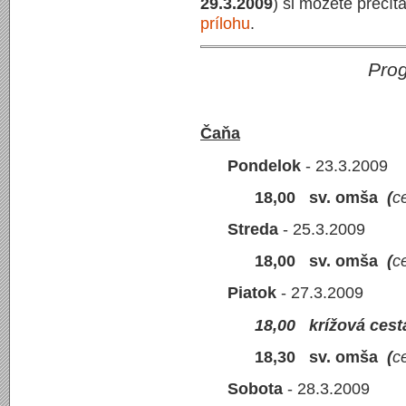
29.3.2009
) si môžete prečít
prílohu
.
Pro
Čaňa
Pondelok
- 23.3.2009
18,00 sv. omša
(
c
Streda
- 25.3.200
18
,00 sv. omša
(
c
Piatok
- 27.
18,00 krížová cest
18,30
sv. omša
(
c
Sobota
- 28