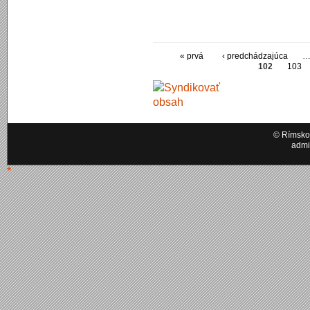
« prvá
‹ predchádzajúca
102
103
© Rímskok
admi
*