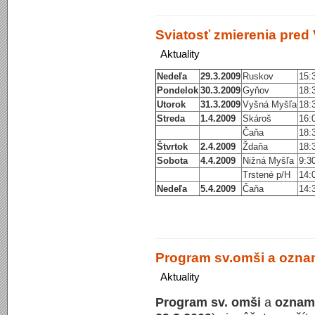
Sviatosť zmierenia pred
Aktuality
Nedeľa
29.3.2009
Ruskov
15:
Pondelok
30.3.2009
Gyňov
18:
Utorok
31.3.2009
Vyšná Myšľa
18:
Streda
1.4.2009
Skároš
16:
Čaňa
18:
Štvrtok
2.4.2009
Ždaňa
18:
Sobota
4.4.2009
Nižná Myšľa
9:30
Trstené p/H
14:
Nedeľa
5.4.2009
Čaňa
14:
Program sv.omši a oznam
Aktuality
Program sv. omši
a
oznam