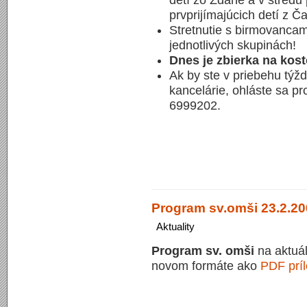
detí zo Ždane a v stredu 
prvprijímajúcich detí z Č
Stretnutie s birmovancam
jednotlivých skupinách!
Dnes je zbierka na kost
Ak by ste v priebehu týžd
kancelárie, ohláste sa pr
6999202.
Program sv.omši 23.2.200
Aktuality
Program sv. omši
na aktuál
novom formáte ako
PDF prí