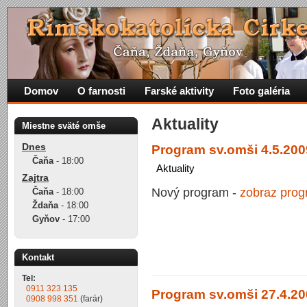
Domov
O farnosti
Farské aktivity
Foto galéria
Aktuality
Miestne sväté omše
Dnes
Program sv.omši 4.5.2009
Čaňa
-
18:00
Aktuality
Zajtra
Nový program -
zobraz pro
Čaňa
-
18:00
Ždaňa
-
18:00
Gyňov
-
17:00
Kontakt
Tel:
0911 323 135
Program sv.omši 27.4.200
0908 998 351
(farár)