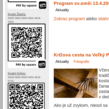
Program sv.omši 13.4.20
Aktuality
Kostol Ždaňa:
Zobraz program
alebo
stiah
SK95 0900 0000 0004 4618
7623
Krížova cesta na Veľký P
Aktuality
Fotografie
Včera
Kostol Gyňov:
tradi
SK08 0900 0000 0004 4616
kosto
5715
čanan
zasta
v ded
Ako je už zvykom, niesol sa 