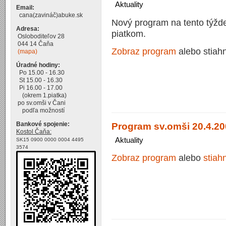
Aktuality
Email:
cana(zavináč)abuke.sk
Nový program na tento týžde
Adresa:
piatkom.
Osloboditeľov 28
044 14 Čaňa
Zobraz program
alebo stiah
(mapa)
Úradné hodiny:
Po 15.00 - 16.30
St 15.00 - 16.30
Pi 16.00 - 17.00
(okrem 1.piatka)
po sv.omši v Čani
podľa možností
Program sv.omši 20.4.20
Bankové spojenie:
Kostol Čaňa:
Aktuality
SK15 0900 0000 0004 4495
3574
Zobraz program
alebo
stiah