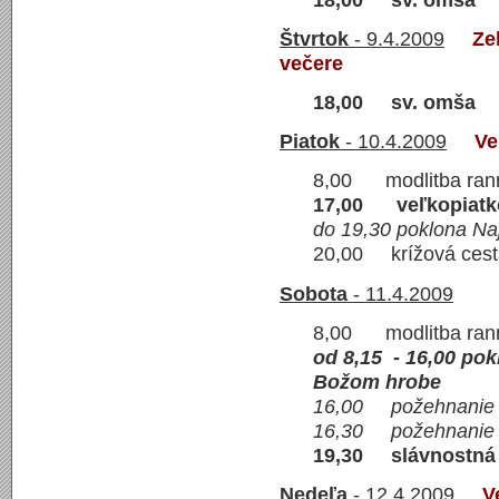
Štvrtok
- 9.4.2009
Ze
večere
18,00 sv. omša
Piatok
- 10.4.2009
Ve
8,00 modlitba rann
17,00 veľkopiatk
do 19,30 poklona Naj
20,00 krížová cesta
Sobota
- 11.4.2009
8,00 modlitba rann
od 8,15 - 16,00 pok
Božom hrobe
16,00 požehnanie v
16,30 požehnanie v
19,30 slávn
Nedeľa
- 12.4.2009
V