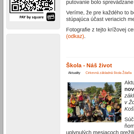
putovanie bolo sprevádzane
Veríme, že pre každého to bo
stúpajúca účast veriacich me
Fotografie z tejto krížovej ce
(odkaz)
.
Škola - Náš život
Aktuality
Cirkevná základná škola Ždaňa
Akt
nov
zák
v Ž
Koš
Súč
ňom
uplynulých mesiacoch prežil