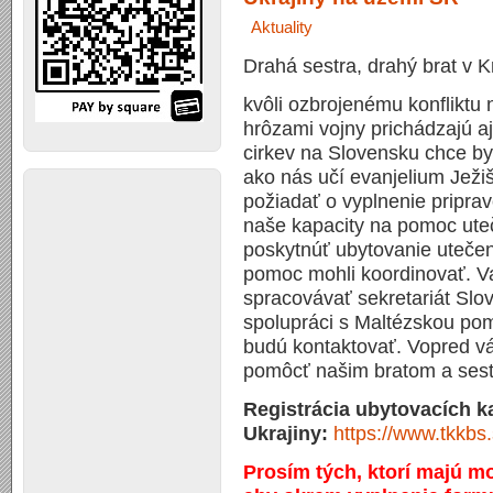
Aktuality
Drahá sestra, drahý brat v Kr
kvôli ozbrojenému konfliktu 
hrôzami vojny prichádzajú a
cirkev na Slovensku chce by
ako nás učí evanjelium Ježiš
požiadať o vyplnenie pripr
naše kapacity na pomoc ute
poskytnúť ubytovanie uteče
pomoc mohli koordinovať. Va
spracovávať sekretariát Slov
spolupráci s Maltézskou po
budú kontaktovať. Vopred v
pomôcť našim bratom a sest
Registrácia ubytovacích 
Ukrajiny:
https://www.tkkb
Prosím tých, ktorí majú 