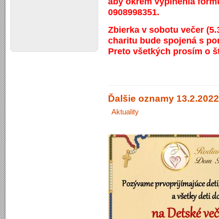
aby okrem vyplnenia formu
0908998351.
Zbierka v sobotu večer (5.
charitu bude spojená s po
Preto všetkých prosím o š
Ďalšie oznamy 13.2.2022
Aktuality