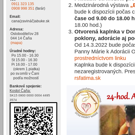
0911 323 135
Medzinárodná výstava
„
0908 998 351
(farár)
bude k dispozícii počas 
Email:
čase od 9.00 do 18.00 
cana(zavináč)abuke.sk
18.00 hod.)
Adresa:
Otvorená kaplnka v D
Osloboditeľov 28
poklony, adorácie aj p
044 14 Čaňa
(mapa)
Od 14.3.2022 bude poča
Panny Márie k Adorácii Ol
Úradné hodiny:
Po 15.00 - 16.30
prostredníctvom linku
St 15.00 - 16.30
Kaplnka bude k dispozícii
Pi 16.00 - 17.00
(okrem 1.piatka)
nezaregistrovaných. Pres
po sv.omši v Čani
rsfatima.sk
podľa možností
Bankové spojenie:
Kostol Čaňa:
SK15 0900 0000 0004 4495
3574