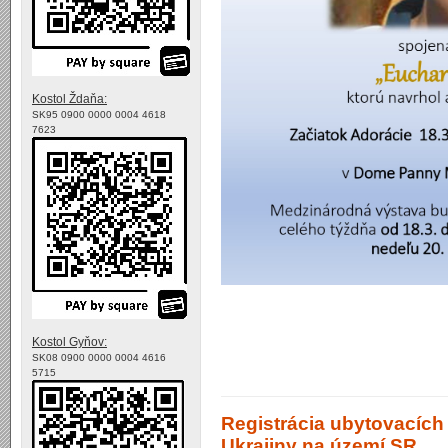
Kostol Ždaňa:
SK95 0900 0000 0004 4618
7623
Kostol Gyňov:
SK08 0900 0000 0004 4616
5715
Registrácia ubytovacíc
Ukrajiny na území SR