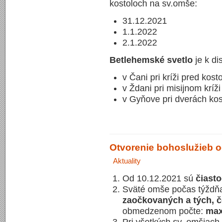
kostoloch na sv.omše:
31.12.2021
1.1.2022
2.1.2022
Betlehemské svetlo
je k di
v Čani pri kríži pred kos
v Ždani pri misijnom kríž
v Gyňove pri dverách kos
Otvorenie bohoslužieb o
Aktuality
Od 10.12.2021 sú
čiast
Sväté omše počas týždň
zaočkovaných a tých, č
obmedzenom počte:
max
Pri všetkých sv. omšiach 