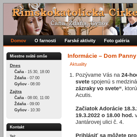
Domov
O farnosti
Farské aktivity
Foto galéria
Informácie – Dom Panny
Miestne sväté omše
Aktuality
Dnes
Čaňa
-
15:30
,
18:00
Pozývame Vás na
24-ho
Ždaňa
-
07:00
svete
spojenú s medzin
Gyňov
-
08:00
zázraky vo svete“
, ktor
Zajtra
Acutis.
Čaňa
-
08:00
,
11:00
Ždaňa
-
09:00
Začiatok Adorácie 18.3
Gyňov
-
10:30
19.3.2022 o 18.00 hod.
v
Jantárovej ulici č. 4.
Kontakt
Prihlásiť sa môžete pr
Tel: