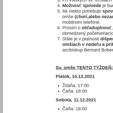
Možnosť spovede
je bu
Ak niekto potrebuje
spo
omše
(chorí,alebo neza
mobilnom telefóne.
Prosím o
ohľaduplnosť
obmedzený početveriacic
Stále je v platnosti
dišpe
omšiach v nedeľu a pri
arcibiskup Bernard Bober
Sv. omše TENTO TÝŽDEŇ:
Piatok, 10.12.2021
Ždaňa: 17:00
Čaňa: 18:00
Sobota, 11.12.2021
Čaňa: 18:00