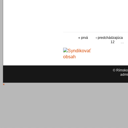
« prvá
‹ predchádzajúca
12
…
© Rímskok
admi
*