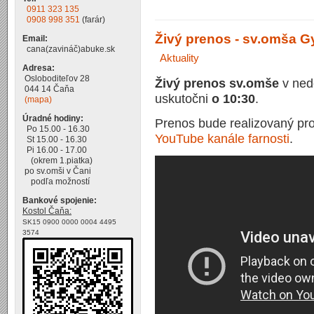
0911 323 135
0908 998 351
(farár)
Živý prenos - sv.omša Gy
Email:
cana(zavináč)abuke.sk
Aktuality
Adresa:
Osloboditeľov 28
Živý prenos sv.omše
v ned
044 14 Čaňa
uskutočni
o 10:30
.
(mapa)
Úradné hodiny:
Prenos bude realizovaný pro
Po 15.00 - 16.30
YouTube kanále farnosti
.
St 15.00 - 16.30
Pi 16.00 - 17.00
(okrem 1.piatka)
po sv.omši v Čani
podľa možností
Bankové spojenie:
Kostol Čaňa:
SK15 0900 0000 0004 4495
3574