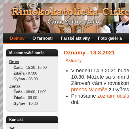
Domov
O farnosti
Farské aktivity
Foto galéria
Oznamy - 13.3.2021
Miestne sväté omše
Aktuality
Dnes
Čaňa
-
15:30
,
18:00
V nedeľu 14.3.2021 bude 
Ždaňa
-
07:00
10.30. Môžete sa s ním 
Gyňov
-
08:00
Zároveň Vám v rovnako
Zajtra
prenos sv.omše
z Gyňova,
Čaňa
-
08:00
,
11:00
Prinášame
zoznam odslú
Ždaňa
-
09:00
dni.
Gyňov
-
10:30
Kontakt
Tel: