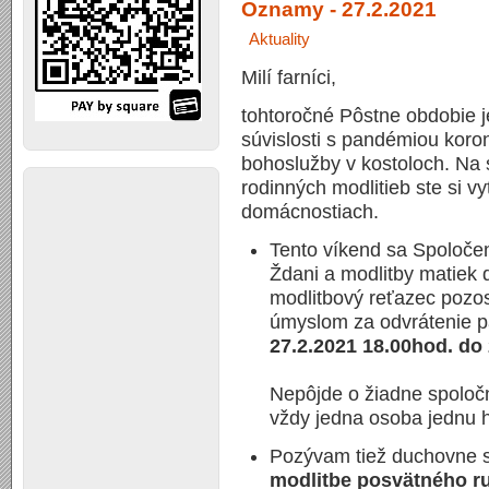
Oznamy - 27.2.2021
Aktuality
Milí farníci,
tohtoročné Pôstne obdobie
súvislosti s pandémiou koro
bohoslužby v kostoloch. Na 
rodinných modlitieb ste si vyt
domácnostiach.
Tento víkend sa Spoločen
Ždani a modlitby matiek 
modlitbový reťazec pozos
úmyslom za odvrátenie 
27.2.2021 18.00hod. do 
Nepôjde o žiadne spoločn
vždy jedna osoba jednu 
Pozývam tiež duchovne s
modlitbe posvätného r