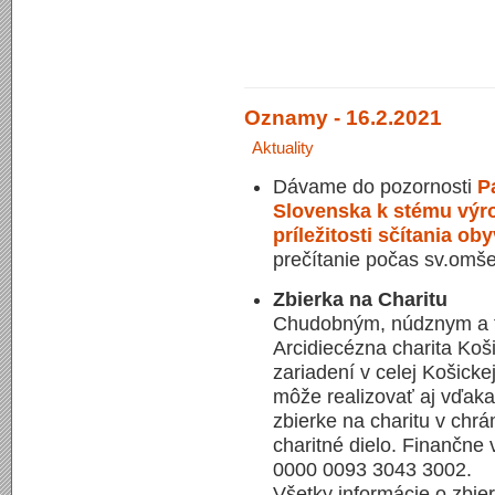
Oznamy - 16.2.2021
Aktuality
Dávame do pozornosti
P
Slovenska k stému výro
príležitosti sčítania ob
prečítanie počas sv.omš
Zbierka na Charitu
Chudobným, núdznym a t
Arcidiecézna charita Koš
zariadení v celej Košicke
môže realizovať aj vďaka 
zbierke na charitu v chr
charitné dielo. Finančn
0000 0093 3043 3002.
Všetky informácie o zbie